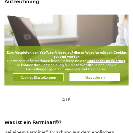
Aufzeichnung
Zum Abspielen von YouTube-Videos auf dieser Website müssen Cookies
gesetzt werden
Für weitere Informationen lesen Sie bitte unsere
Datenschutzerklärung
.
Sie können Ihre Entscheidung für diese Website in den Cookie-
Einstellungen jederzeit einsehen und korrigieren.
Cookies Einstellungen
Akzeptieren
© LFI
Was ist ein Farminar®?
®
Bei einem Farminar
(Mischung aus dem englischen