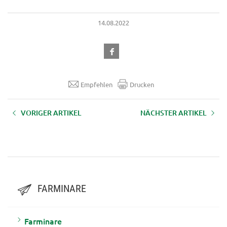
14.08.2022
Empfehlen
Drucken
VORIGER ARTIKEL
NÄCHSTER ARTIKEL
AUFZEICHNUNG LFI-Farminar
AUFZEICHNUNG LFI-Farminar
"Kettenschärfen“ - 1.09.2023
"Innovation Farm Days LIVE“ -
9.06.2022
FARMINARE
Farminare