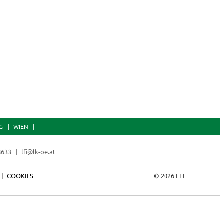
G
WIEN
 8633
lfi@lk-oe.at
COOKIES
© 2026 LFI