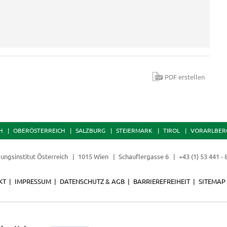
PDF erstellen
H
OBERÖSTERREICH
SALZBURG
STEIERMARK
TIROL
VORARLBER
dungsinstitut Österreich
1015 Wien
Schauflergasse 6
+43 (1) 53 441 -
KT
IMPRESSUM
DATENSCHUTZ & AGB
BARRIEREFREIHEIT
SITEMAP