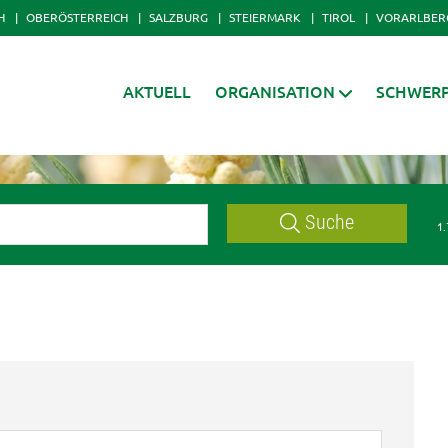
H
OBERÖSTERREICH
SALZBURG
STEIERMARK
TIROL
VORARLBER
AKTUELL
ORGANISATION
SCHWER
Suche
1.