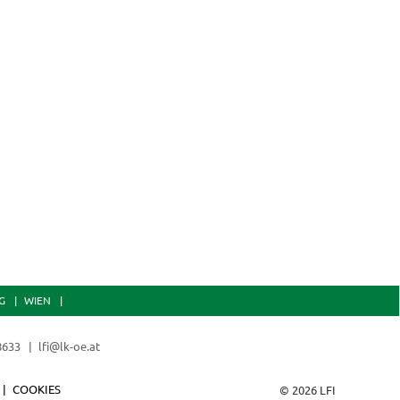
G
WIEN
 8633
lfi@lk-oe.at
COOKIES
© 2026 LFI