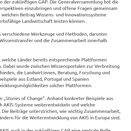
 in der zukünftigen GAP. Die Generalversammlung bot die
 Perspektiven einzubringen und offene Fragen gemeinsam
e, welchen Beitrag Wissens- und Innovationssysteme
erbsfähige Landwirtschaft leisten können.
IS verschiedene Werkzeuge und Methoden, darunter
Wissenstransfer und die Zusammenarbeit innerhalb
e, welche Länder bereits entsprechende Plattformen
. Dabei wurde zwischen Wissensportalen zur Verbreitung
ieden, die Landwirt:innen, Beratung, Forschung und
eispiele aus Estland, Portugal und Spanien
wicklungsmöglichkeiten solcher Plattformen.
 „Stories of Change“. Anhand konkreter Beispiele aus
ch AKIS-Systeme weiterentwickeln und welche
Die Beiträge unterstrichen, wie wichtig Zusammenarbeit,
ndern für die Weiterentwicklung von AKIS in Europa sind.
 AKIS auch in der zukünftigen GAP eine zentrale Rolle