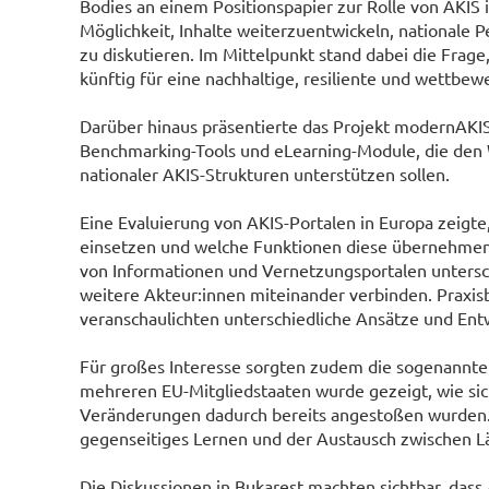
Bodies an einem Positionspapier zur Rolle von AKIS
Möglichkeit, Inhalte weiterzuentwickeln, nationale
zu diskutieren. Im Mittelpunkt stand dabei die Frag
künftig für eine nachhaltige, resiliente und wettbew
Darüber hinaus präsentierte das Projekt modernAK
Benchmarking-Tools und eLearning-Module, die den 
nationaler AKIS-Strukturen unterstützen sollen.
Eine Evaluierung von AKIS-Portalen in Europa zeigt
einsetzen und welche Funktionen diese übernehmen
von Informationen und Vernetzungsportalen untersch
weitere Akteur:innen miteinander verbinden. Praxisb
veranschaulichten unterschiedliche Ansätze und Ent
Für großes Interesse sorgten zudem die sogenannten
mehreren EU-Mitgliedstaaten wurde gezeigt, wie si
Veränderungen dadurch bereits angestoßen wurden. 
gegenseitiges Lernen und der Austausch zwischen Lä
Die Diskussionen in Bukarest machten sichtbar, dass