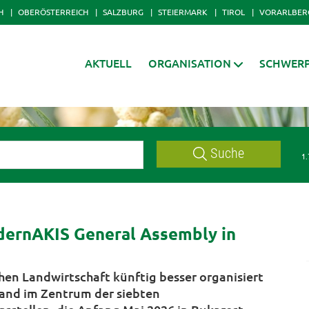
H
OBERÖSTERREICH
SALZBURG
STEIERMARK
TIROL
VORARLBER
AKTUELL
ORGANISATION
SCHWER
Suche
1.
ernAKIS General Assembly in
en Landwirtschaft künftig besser organisiert
tand im Zentrum der siebten