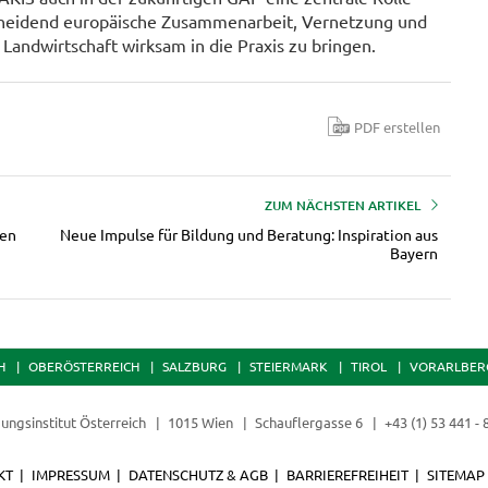
tscheidend europäische Zusammenarbeit, Vernetzung und
Landwirtschaft wirksam in die Praxis zu bringen.
PDF erstellen
ZUM NÄCHSTEN ARTIKEL
ben
Neue Impulse für Bildung und Beratung: Inspiration aus
Bayern
H
OBERÖSTERREICH
SALZBURG
STEIERMARK
TIROL
VORARLBER
dungsinstitut Österreich
1015 Wien
Schauflergasse 6
+43 (1) 53 441 -
KT
IMPRESSUM
DATENSCHUTZ & AGB
BARRIEREFREIHEIT
SITEMAP