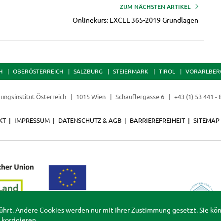
ZUM NÄCHSTEN ARTIKEL
Onlinekurs: EXCEL 365-2019 Grundlagen
H
OBERÖSTERREICH
SALZBURG
STEIERMARK
TIROL
VORARLBER
dungsinstitut Österreich
1015 Wien
Schauflergasse 6
+43 (1) 53 441 -
KT
IMPRESSUM
DATENSCHUTZ & AGB
BARRIEREFREIHEIT
SITEMAP
ührt. Andere Cookies werden nur mit Ihrer Zustimmung gesetzt. Sie kö
korrigieren.