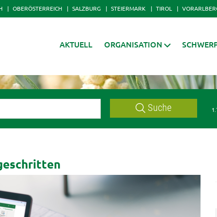
H
OBERÖSTERREICH
SALZBURG
STEIERMARK
TIROL
VORARLBER
AKTUELL
ORGANISATION
SCHWER
Suche
1.
geschritten