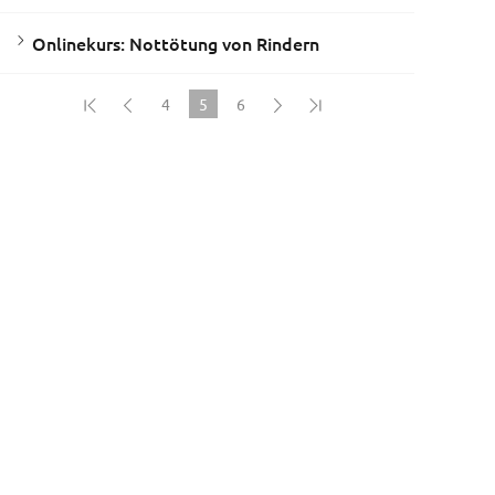
Onlinekurs: Nottötung von Rindern
4
5
6
(current)