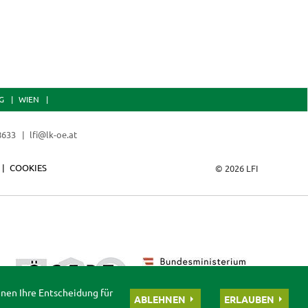
G
WIEN
 8633
lfi@lk-oe.at
COOKIES
© 2026 LFI
nnen Ihre Entscheidung für
ABLEHNEN
ERLAUBEN