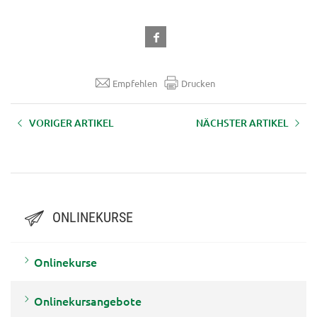
Empfehlen
Drucken
VORIGER ARTIKEL
NÄCHSTER ARTIKEL
Onlinekurs: Betriebsbezogenes
Onlinekurs: Eutergesundheit -
Gewässerschutzkonzept
erhalten - vorbeugen - behandeln
ONLINEKURSE
Onlinekurse
Onlinekursangebote