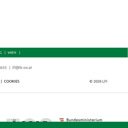
G
WIEN
 8633
lfi@lk-oe.at
COOKIES
© 2026 LFI