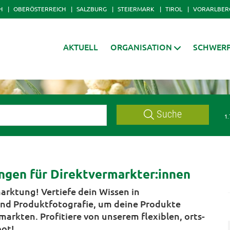
H
OBERÖSTERREICH
SALZBURG
STEIERMARK
TIROL
VORARLBER
AKTUELL
ORGANISATION
SCHWER
Suche
1.
ngen für Direktvermarkter:innen
arktung! Vertiefe dein Wissen in
und Produktfotografie, um deine Produkte
markten. Profitiere von unserem flexiblen, orts-
ot!