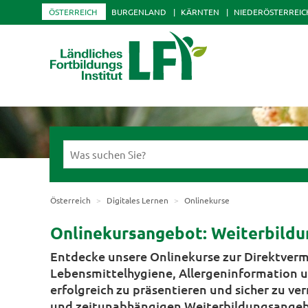
ÖSTERREICH
BURGENLAND
KÄRNTEN
NIEDERÖSTERREIC
Österreich
Digitales Lernen
Onlinekurse
Onlinekursangebot: Weiterbildu
Entdecke unsere Onlinekurse zur Direktverm
Lebensmittelhygiene, Allergeninformation 
erfolgreich zu präsentieren und sicher zu ver
und zeitunabhängigen Weiterbildungsangeb