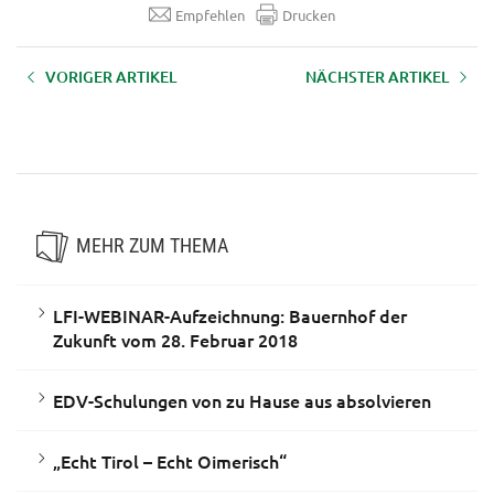
Empfehlen
Drucken
VORIGER ARTIKEL
NÄCHSTER ARTIKEL
Bäuerliche Bevölkerung bei
KEBÖ Jahrestagung 2024 zum
Digitalisierung laut Studie
Thema "Demokratie lernen"
"vorne dabei"
MEHR ZUM THEMA
LFI-WEBINAR-Aufzeichnung: Bauernhof der
Zukunft vom 28. Februar 2018
EDV-Schulungen von zu Hause aus absolvieren
„Echt Tirol – Echt Oimerisch“