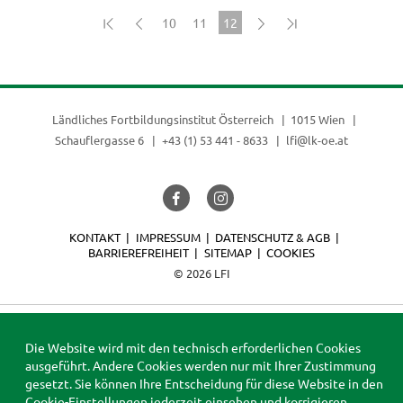
10
11
12
(current)
Ländliches Fortbildungsinstitut Österreich
1015 Wien
Schauflergasse 6
+43 (1) 53 441 - 8633
lfi@lk-oe.at
KONTAKT
IMPRESSUM
DATENSCHUTZ & AGB
BARRIEREFREIHEIT
SITEMAP
COOKIES
© 2026 LFI
Die Website wird mit den technisch erforderlichen Cookies
ausgeführt. Andere Cookies werden nur mit Ihrer Zustimmung
gesetzt. Sie können Ihre Entscheidung für diese Website in den
Cookie-Einstellungen
jederzeit einsehen und korrigieren.