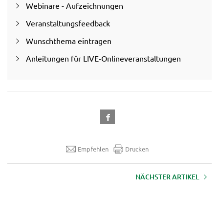
Webinare - Aufzeichnungen
Veranstaltungsfeedback
Wunschthema eintragen
Anleitungen für LIVE-Onlineveranstaltungen
Empfehlen
Drucken
NÄCHSTER ARTIKEL
Aufzeichnung Webinar
Ideenacker 21 "From Nose to
Tail: Neue
Wertschöpfungspotenziale für