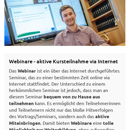
«
»
Webinare - aktive Kursteilnahme via Internet
Das
Webinar
ist ein über das Internet durchgeführtes
© LFI Ö/Ing. Gerald PFABIGAN
Seminar, das zu einer bestimmten Zeit online via
Internet stattfindet. Der Unterschied zu einem
herkömmlichen Seminar ist jedoch, dass man an
diesem Seminar
bequem von zu Hause aus
teilnehmen
kann. Es ermöglicht den Teilnehmerinnen
und Teilnehmern nicht nur das bloße Mitverfolgen
des Vortrags/Seminars, sondern auch das
aktive
Miteinbringen
. Damit bieten
Webinare
eine
tolle
Möglichkeit zur Weiterbildung,
ohne aufwendige