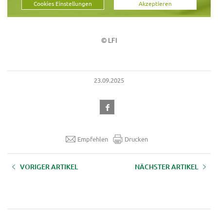
Cookies Einstellungen
Akzeptieren
© LFI
23.09.2025
Empfehlen
Drucken
VORIGER ARTIKEL
NÄCHSTER ARTIKEL
10 Jahre Pflanzenschutz-
Ergebnisse der neuen
Warndienst dient Umwelt,
Wirkungsstudie "Mehrwert der
Wirtschaft und Gesundheit
Bildung" präsentiert