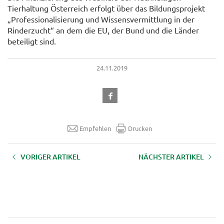
Tierhaltung Österreich erfolgt über das Bildungsprojekt
„Professionalisierung und Wissensvermittlung in der
Rinderzucht“ an dem die EU, der Bund und die Länder
beteiligt sind.
24.11.2019
Empfehlen
Drucken
VORIGER ARTIKEL
NÄCHSTER ARTIKEL
AUFZEICHNUNG Webinar "Wir
AUFZEICHNUNG Webinar "Wir
produzieren Qualität aus
sorgen für unsere Tiere - Wie
Österreich - Wie erklären wir’s
erklären wir’s den anderen" - 14.
den anderen" - 10. Dezember
November 2019
2019