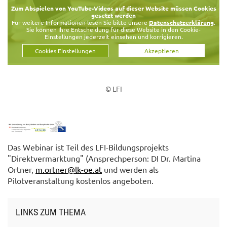
Zum Abspielen von YouTube-Videos auf dieser Website müssen Cookies
gesetzt werden
Für weitere Informationen lesen Sie bitte unsere
Datenschutzerklärung
.
Sie können Ihre Entscheidung für diese Website in den Cookie-
Einstellungen jederzeit einsehen und korrigieren.
Cookies Einstellungen
Akzeptieren
© LFI
Das Webinar ist Teil des LFI-Bildungsprojekts
"Direktvermarktung" (Ansprechperson: DI Dr. Martina
Ortner,
m.ortner@lk-oe.at
und werden als
Pilotveranstaltung kostenlos angeboten.
LINKS ZUM THEMA