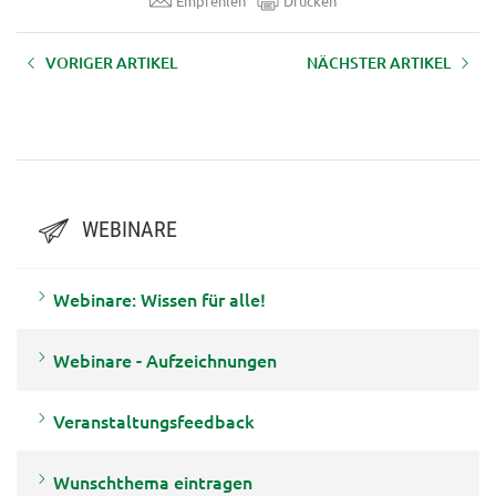
Empfehlen
Drucken
VORIGER ARTIKEL
NÄCHSTER ARTIKEL
AUFZEICHNUNG: Webinar
Wenn die Nachfolge fehlt –
"Klimawandelanpassung in der
außerfamiliäre Hofnachfolge als
Almwirtschaft" vom 18.02.2022
Perspektive?
WEBINARE
Webinare: Wissen für alle!
Webinare - Aufzeichnungen
Veranstaltungsfeedback
Wunschthema eintragen