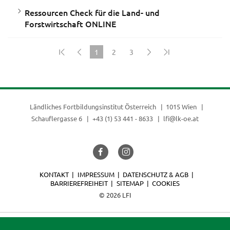
Ressourcen Check für die Land- und
Forstwirtschaft ONLINE
1
2
3
(current)
Ländliches Fortbildungsinstitut Österreich
1015 Wien
Schauflergasse 6
+43 (1) 53 441 - 8633
lfi@lk-oe.at
KONTAKT
IMPRESSUM
DATENSCHUTZ & AGB
BARRIEREFREIHEIT
SITEMAP
COOKIES
© 2026 LFI